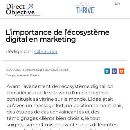
En
Gagnez de nouveaux clients potentiels
Créez de la notoriété et de la demande
Augmentez l’engagement de vos clients potentiels
Fidélisez les clients existants
S’étendre localement et s’internationaliser
Portefeuille clients
Pourquoi travailler avec nous ?
L’importance de l’écosystème
digital en marketing
Rédigé par :
Gil Gruber
04/06/2026 -
( Dernière mise à jour le 13/07/2026 ) -
Temps de lecture : 12 mins
Avant l’avènement de l’écosystème digital, on
considérait que le site web d’une entreprise
constituait sa vitrine sur le monde. L’idée était
qu’avec un message fort, un positionnement clair,
des études de cas convaincantes et des
témoignages clients bien choisis, le tout
soigneusement mis en avant sur les différentes