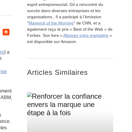
esprit entrepreneurial, Gil a rencontré du
succès dans diverses entreprises et les
organisations., Il a participé à l’émission
"
Maverick of the Morning
” de CNN, et a
également reçu le prix « Best of the Web » de
Forbes. Son livre «
Allumez votre marketing
»
est disponible sur Amazon.
es
) a
t
Articles Similaires
nse
moment
e ABM,
s
iance.
ites