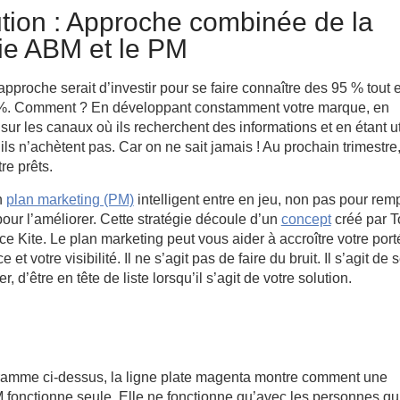
ution : Approche combinée de la
gie ABM et le PM
approche serait d’investir pour se faire connaître des 95 % tout 
5 %. Comment ? En développant constamment votre marque, en
sur les canaux où ils recherchent des informations et en étant ut
ls n’achètent pas. Car on ne sait jamais ! Au prochain trimestre,
re prêts.
n
plan marketing (PM)
intelligent entre en jeu, non pas pour rem
our l’améliorer. Cette stratégie découle d’un
concept
créé par 
e Kite. Le plan marketing peut vous aider à accroître votre port
 et votre visibilité. Il ne s’agit pas de faire du bruit. Il s’agit de 
r, d’être en tête de liste lorsqu’il s’agit de votre solution.
ramme ci-dessus, la ligne plate magenta montre comment une
 fonctionne seule. Elle ne fonctionne qu’avec les personnes qu