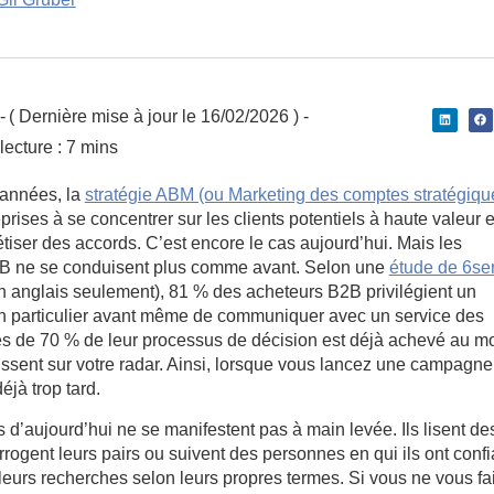
-
( Dernière mise à jour le 16/02/2026 ) -
ecture : 7 mins
années, la
stratégie ABM (ou Marketing des comptes stratégiqu
prises à se concentrer sur les clients potentiels à haute valeur e
étiser des accords. C’est encore le cas aujourd’hui. Mais les
B ne se conduisent plus comme avant. Selon une
étude de 6se
n anglais seulement), 81 % des acheteurs B2B privilégient un
en particulier avant même de communiquer avec un service des
rès de 70 % de leur processus de décision est déjà achevé au 
issent sur votre radar. Ainsi, lorsque vous lancez une campagn
déjà trop tard.
 d’aujourd’hui ne se manifestent pas à main levée. Ils lisent de
terrogent leurs pairs ou suivent des personnes en qui ils ont conf
t leurs recherches selon leurs propres termes. Si vous ne vous fa