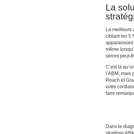
La sol
straté
La meilleure 
ciblant les 
apparaissant 
même lorsqu’i
seront peut-êt
C’est là qu’u
l’ABM, mais p
Roach et Grac
votre confiance
faire remarque
Dans le diag
stratégie ABM