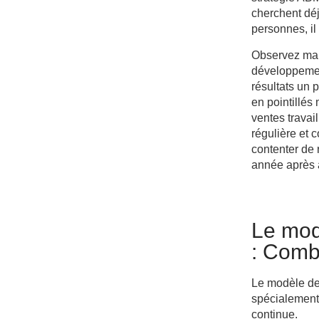
cherchent déj
personnes, il
Observez main
développemen
résultats un 
en pointillés
ventes travai
régulière et
contenter de 
année après 
Le mod
: Comb
Le modèle d
spécialement
continue.