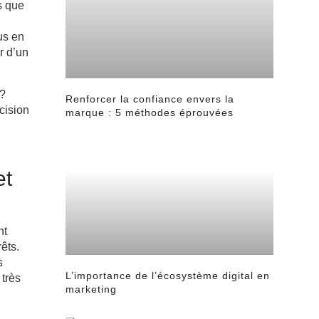
s que
us en
r d’un
 ?
Renforcer la confiance envers la
cision
marque : 5 méthodes éprouvées
et
nt
êts.
s
L’importance de l’écosystème digital en
 très
marketing