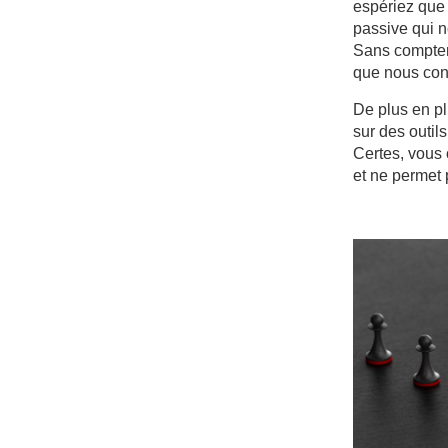
espériez que 
passive qui n
Sans compter 
que nous co
De plus en p
sur des outil
Certes, vous o
et ne permet 