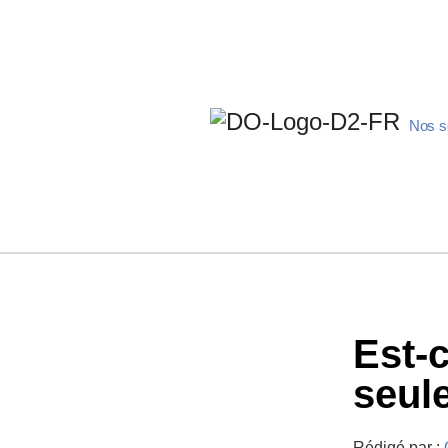
Nos s
Est-
seule
Rédigé par :