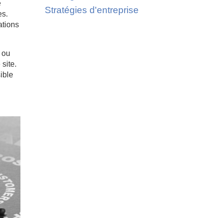
e
Stratégies d'entreprise
es.
ations
 ou
site.
ible