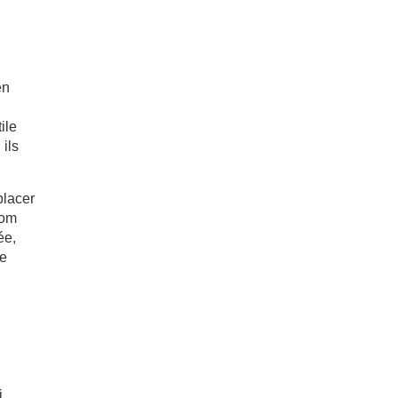
en
ile
 ils
placer
Tom
ée,
se
i