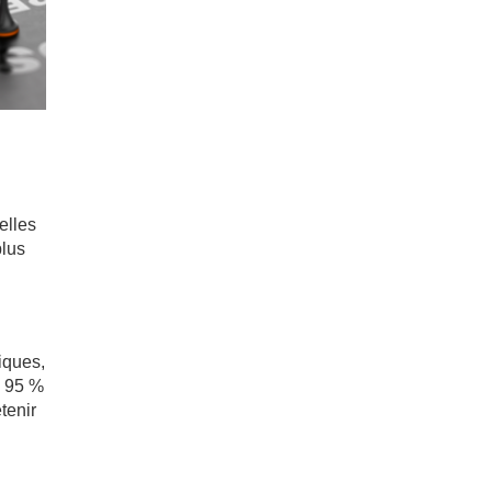
elles
plus
iques,
s 95 %
tenir