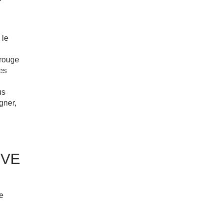
 le
 rouge
es
us
gner,
IVE
e